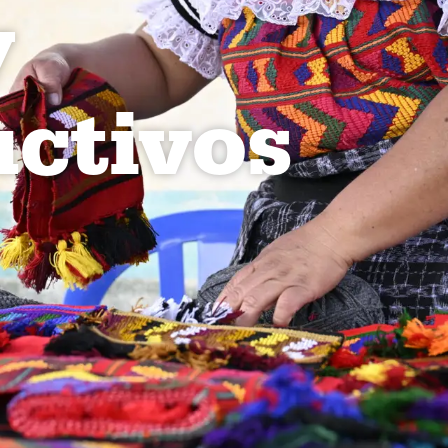
y
ctivos