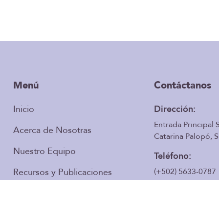
Menú
Contáctanos
Inicio
Dirección:
Entrada Principal 
Acerca de Nosotras
Catarina Palopó, S
Nuestro Equipo
Teléfono:
Recursos y Publicaciones
(+502) 5633-0787
Email:
Programas y Proyectos
ademkan2000@hot
Contáctanos
om